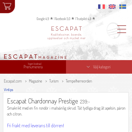
Google 4,9
|
Facebook 5,0
|
Trustpilot 4,9
ESCAPAT
Kvalitetsviner, boende,
upplevelser och mycket mer
ESCAPAT
MAGAZINE
Ingen kostnad
Prenumerera
Välj kategori
Escapat.com
Magazine
Turism
Tempelherreorden