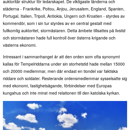
auktoritär struktur för ledarskapet. De viktigaste länderna och
städerna - Frankrike, Poitou, Anjou, Jerusalem, England, Spanien,
Portugal, Italien, Tripoli, Antiokia, Ungern och Kroatien - styrdes av
kommendör, som i sin tur styrdes av en central gestalt med
fullkomlig auktoritet, stormästaren. Detta ämbete tillsattes på livstid
och stormästaren hade full kontroll över österns krigande och
västerns ekonomi.
Intressant i sammanhanget är att den orden som ofta synonymt
kallas för Tempelriddarna under sin storhetstid hade mellan 15000
och 20000 medlemmar, men där endast en tiondel var faktiska
riddare och soldater. Resterande ordensmedlemmar sysselsatte sig
med ekonomi, fastighetsägande, förbindelser med Europas
kungahus och inte minst med relationen till den katolska kyrkan.