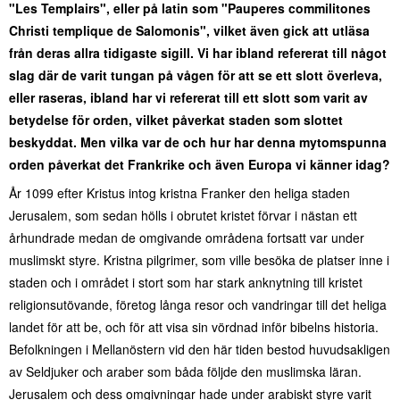
"Les Templairs", eller på latin som "Pauperes commilitones
Christi templique de Salomonis", vilket även gick att utläsa
från deras allra tidigaste sigill. Vi har ibland refererat till något
slag där de varit tungan på vågen för att se ett slott överleva,
eller raseras, ibland har vi refererat till ett slott som varit av
betydelse för orden, vilket påverkat staden som slottet
beskyddat. Men vilka var de och hur har denna mytomspunna
orden påverkat det Frankrike och även Europa vi känner idag?
År 1099 efter Kristus intog kristna Franker den heliga staden
Jerusalem, som sedan hölls i obrutet kristet förvar i nästan ett
århundrade medan de omgivande områdena fortsatt var under
muslimskt styre. Kristna pilgrimer, som ville besöka de platser inne i
staden och i området i stort som har stark anknytning till kristet
religionsutövande, företog långa resor och vandringar till det heliga
landet för att be, och för att visa sin vördnad inför bibelns historia.
Befolkningen i Mellanöstern vid den här tiden bestod huvudsakligen
av Seldjuker och araber som båda följde den muslimska läran.
Jerusalem och dess omgivningar hade under arabiskt styre varit