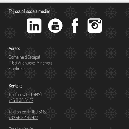
Följ oss på sociala medier
Adress
Domaine d´Escapat
111 60 Villenueve-Minervois
Frankrike
Kontakt
Telefon sv (EJ SMS)
+46 8 36 54 57
Telefon en/fr (EJ SMS)
+33 46 82 64 977