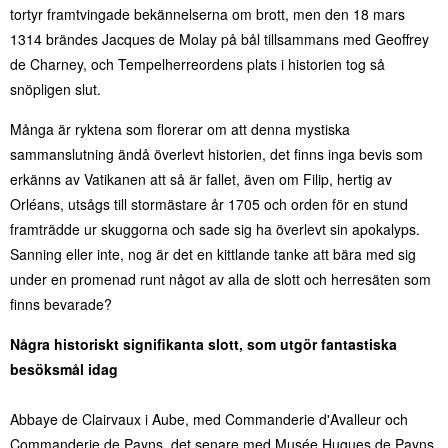
tortyr framtvingade bekännelserna om brott, men den 18 mars
1314 brändes Jacques de Molay på bål tillsammans med Geoffrey
de Charney, och Tempelherreordens plats i historien tog så
snöpligen slut.
Många är ryktena som florerar om att denna mystiska
sammanslutning ändå överlevt historien, det finns inga bevis som
erkänns av Vatikanen att så är fallet, även om Filip, hertig av
Orléans, utsågs till stormästare år 1705 och orden för en stund
framträdde ur skuggorna och sade sig ha överlevt sin apokalyps.
Sanning eller inte, nog är det en kittlande tanke att bära med sig
under en promenad runt något av alla de slott och herresäten som
finns bevarade?
Några historiskt signifikanta slott, som utgör fantastiska
besöksmål idag
Abbaye de Clairvaux i Aube, med Commanderie d'Avalleur och
Commanderie de Payns, det senare med Musée Hugues de Payns