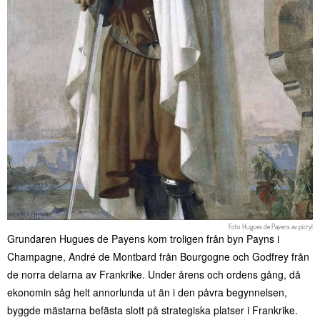
Foto
Hugues de Payens
av
picryl
Grundaren Hugues de Payens kom troligen från byn Payns i
Champagne, André de Montbard från Bourgogne och Godfrey från
de norra delarna av Frankrike. Under årens och ordens gång, då
ekonomin såg helt annorlunda ut än i den påvra begynnelsen,
byggde mästarna befästa slott på strategiska platser i Frankrike.