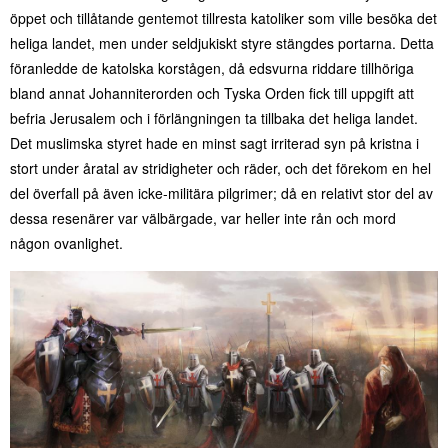
öppet och tillåtande gentemot tillresta katoliker som ville besöka det
heliga landet, men under seldjukiskt styre stängdes portarna. Detta
föranledde de katolska korstågen, då edsvurna riddare tillhöriga
bland annat Johanniterorden och Tyska Orden fick till uppgift att
befria Jerusalem och i förlängningen ta tillbaka det heliga landet.
Det muslimska styret hade en minst sagt irriterad syn på kristna i
stort under åratal av stridigheter och räder, och det förekom en hel
del överfall på även icke-militära pilgrimer; då en relativt stor del av
dessa resenärer var välbärgade, var heller inte rån och mord
någon ovanlighet.