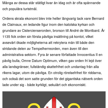
Många av dessa står ståtligt kvar än idag och är ofta spännande
och populära turistmål.
Ordens skrala ekonomi blev inte heller långvarig tack vare Bernard
de Clairvaux, en ledande figur inom den katolska kyrkan och
grundare av Cistercienserorden, brorson till André de Montbard. År
1135 fick orden sin första påvliga insättning på kontot, vilket
avsevärt ökade möjligheterna att rekrytera män till både den
stridande delen av Tempelherreorden, men även till den
administrativa sektorn. Fyra år senare författade Innocentius II en
påvlig bulla, Omne Datum Optimum, vilken gav orden fri lejd över
alla landsgränser, fullständig skattefrihet och undantag från alla
rikens lagar, utom de påvliga. En otrolig rörelsefrihet för riddarna,
och också det som satte grunden för det gigantiska nätverk orden
lade under sig - både kyrkligt, sekulärt och ekonomiskt.