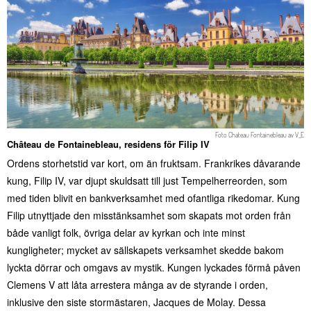
Foto
Chateau Fontainebleau
av
V_E
Château de Fontainebleau, residens för Filip IV
Ordens storhetstid var kort, om än fruktsam. Frankrikes dåvarande
kung, Filip IV, var djupt skuldsatt till just Tempelherreorden, som
med tiden blivit en bankverksamhet med ofantliga rikedomar. Kung
Filip utnyttjade den misstänksamhet som skapats mot orden från
både vanligt folk, övriga delar av kyrkan och inte minst
kungligheter; mycket av sällskapets verksamhet skedde bakom
lyckta dörrar och omgavs av mystik. Kungen lyckades förmå påven
Clemens V att låta arrestera många av de styrande i orden,
inklusive den siste stormästaren, Jacques de Molay. Dessa