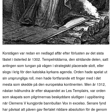
Korstågen var redan en nedlagd affär efter förlusten av det sista
fästet i österled år 1302. Tempelriddarna, den stridande delen, satt
antingen som tungan på vågen i strategiskt placerade slott, eller
slogs i krig för den katolska kyrkans agenda. Orden hade spelat ut
sin ursprungliga roll, men hade fortfarande ett finger med i det
mesta som skedde på den europeiska kontinenten. Men år 1312,
nästan tvåhundra år efter skapandet av Les Templairs, var orden
som skapats som pilgrimernas beskyddare slutligen i upplösning
när Clemens V kungjorde bannbullan Vox in excelso. Senare fynd
har påvisat att påven gav flertalet riddare absolution för de genom