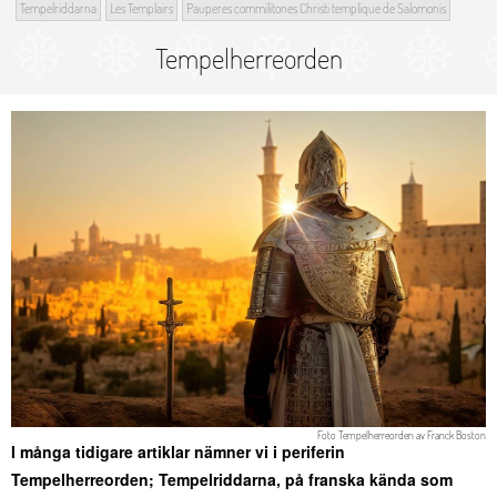
Tempelriddarna
Les Templairs
Pauperes commilitones Christi templique de Salomonis
Tempelherreorden
Foto
Tempelherreorden
av
Franck Boston
I många tidigare artiklar nämner vi i periferin
Tempelherreorden; Tempelriddarna, på franska kända som