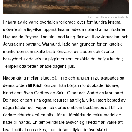
Foto
Tempelherreorden
av
Vuk Kostic
I några av de värre överfallen förlorade över femhundra kristna
utövare sina liv, vilket uppmärksammades av bland annat riddaren
Hugues de Payens. I samtal med kung Baldwin II av Jerusalem och
Jerusalems patriark, Warmund, lade han grunden för en katolsk
munkorden som skulle bistå försvaret av staden och överse
beskyddet av de kristna pilgrimer som besökte det heliga landet;
Tempelriddarorden anade dagens ljus.
Någon gång mellan slutet på 1118 och januari 1120 skapades så
denna orden till Kristi försvar; från början nio dubbade riddare,
bland dem även Godfrey de Saint-Omer och André de Montbard.
De hade enbart sina egna resurser att tillgå, vilka i stort bestod av
några hästar och vapen, så deras emblem bestämdes att bli två
riddare ridandes på en häst, för att förstärka de enkla medel de
hade till hands. En tempelriddare avsvor sig rikedomar, valde att
leva i celibat och askes, men deras inflytande överskred