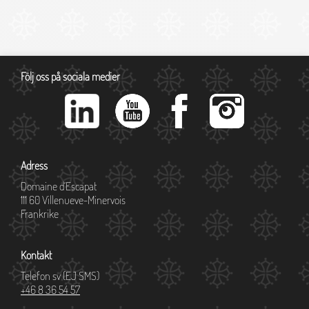
Följ oss på sociala medier
Adress
Domaine d´Escapat
111 60 Villenueve-Minervois
Frankrike
Kontakt
Telefon sv (EJ SMS)
+46 8 36 54 57