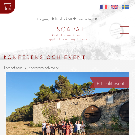
Google 4,9
|
Facebook 5,0
|
Trustpilot 4,9
ESCAPAT
Kvalitetsviner, boende,
upplevelser och mycket mer
KONFERENS OCH EVENT
Escapat.com
Konferens och event
Ett unikt event