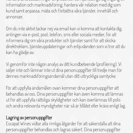
information och marknadsföring, hantera vår relation med dig som
kund samt anpassa, mäta och förbättra våra tjänster, innehåll och
annonser.
Om du inte aktivt tackar nej via email kan vi komma att kontakta dig,
antingen via e-post, post, telefon, sms eller sociala medier, för att
informera dig om våra produkter och tjänster samt för att skicka
direktreklam, tjänsteuppdateringar och erbjudanden som vi tror att du
kan ha glädje av.
Vi genomför inte någon analys av ditt kundbeteende (profilering). Vi
säljer inte och lämnar inte ut dina personuppgifter till tredje man för
dennes marknadsföringsändamål utan ditt uttryckliga samtycke.
För att uppfylla ändamålen ovan kommer dina personuppgifter att
behandlas av oss. Dina personuppgifter kan även komma att lämnas
ut för att uppfylla rättsliga skyldigheter och kan överlämnas till polis
och andra relevanta myndigheter när så är tillåtet eller krävs enligt lag.
Lagring av personuppgifter
Escapat Wines vidtar alla rimliga åtgärder för att säkerställa att dina
personuppgifter behandlas och lagras säkert. Dina personuppgifter