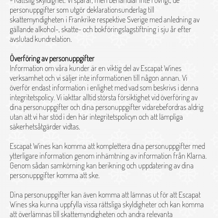
- Rättslig skyldighet: Vi sparar, men behandlar inte i övrigt, de
personuppgifter som utgör deklarationsunderlag till
skattemyndigheten i Frankrike respektive Sverige med anledning av
gällande alkohol-, skatte- och bokföringslagstiftning i sju år efter
avslutad kundrelation.
Överföring av personuppgifter
Information om våra kunder är en viktig del av Escapat Wines
verksamhet och vi säljer inte informationen till någon annan. Vi
överför endast information i enlighet med vad som beskrivs i denna
integritetspolicy. Vi iakttar alltid största försiktighet vid överföring av
dina personuppgifter och dina personuppgifter vidarebefordras aldrig
utan att vi har stöd i den här integritetspolicyn och att lämpliga
säkerhetsåtgärder vidtas.
Escapat Wines kan komma att komplettera dina personuppgifter med
ytterligare information genom inhämtning av information från Klarna.
Genom sådan samkörning kan berikning och uppdatering av dina
personuppgifter komma att ske.
Dina personuppgifter kan även komma att lämnas ut för att Escapat
Wines ska kunna uppfylla vissa rättsliga skyldigheter och kan komma
att överlämnas till skattemyndigheten och andra relevanta