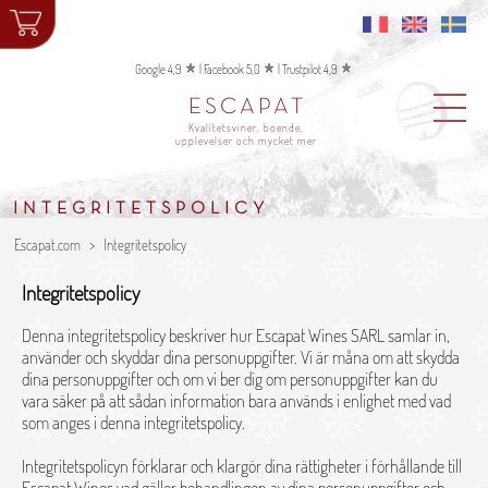
Google 4,9
|
Facebook 5,0
|
Trustpilot 4,9
ESCAPAT
Kvalitetsviner, boende,
upplevelser och mycket mer
INTEGRITETSPOLICY
Escapat.com
Integritetspolicy
Integritetspolicy
Denna integritetspolicy beskriver hur Escapat Wines SARL samlar in,
använder och skyddar dina personuppgifter. Vi är måna om att skydda
dina personuppgifter och om vi ber dig om personuppgifter kan du
vara säker på att sådan information bara används i enlighet med vad
som anges i denna integritetspolicy.
Integritetspolicyn förklarar och klargör dina rättigheter i förhållande till