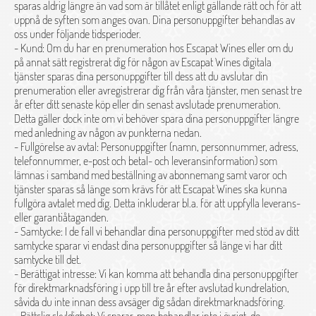
sparas aldrig längre än vad som är tillåtet enligt gällande rätt och för att
uppnå de syften som anges ovan. Dina personuppgifter behandlas av
oss under följande tidsperioder.
- Kund: Om du har en prenumeration hos Escapat Wines eller om du
på annat sätt registrerat dig för någon av Escapat Wines digitala
tjänster sparas dina personuppgifter till dess att du avslutar din
prenumeration eller avregistrerar dig från våra tjänster, men senast tre
år efter ditt senaste köp eller din senast avslutade prenumeration.
Detta gäller dock inte om vi behöver spara dina personuppgifter längre
med anledning av någon av punkterna nedan.
- Fullgörelse av avtal: Personuppgifter (namn, personnummer, adress,
telefonnummer, e-post och betal- och leveransinformation) som
lämnas i samband med beställning av abonnemang samt varor och
tjänster sparas så länge som krävs för att Escapat Wines ska kunna
fullgöra avtalet med dig. Detta inkluderar bl.a. för att uppfylla leverans-
eller garantiåtaganden.
- Samtycke: I de fall vi behandlar dina personuppgifter med stöd av ditt
samtycke sparar vi endast dina personuppgifter så länge vi har ditt
samtycke till det.
- Berättigat intresse: Vi kan komma att behandla dina personuppgifter
för direktmarknadsföring i upp till tre år efter avslutad kundrelation,
såvida du inte innan dess avsäger dig sådan direktmarknadsföring.