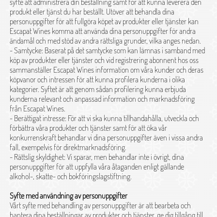
syfte att administrera din beställning samt för att kunna leverera den
produkt eller tjänst du har beställt. Utöver att behandla dina
personuppgifter för att fullgöra köpet av produkter eller tjänster kan
Escapat Wines komma att använda dina personuppgifter för andra
ändamål och med stöd av andra rättsliga grunder, vilka anges nedan.
- Samtycke: Baserat på det samtycke som kan lämnas i samband med
köp av produkter eller tjänster och vid registrering abonnent hos oss
sammanställer Escapat Wines information om våra kunder och deras
köpvanor och intressen för att kunna profilera kunderna i olika
kategorier. Syftet är att genom sådan profilering kunna erbjuda
kunderna relevant och anpassad information och marknadsföring
från Escapat Wines.
- Berättigat intresse: För att vi ska kunna tillhandahålla, utveckla och
förbättra våra produkter och tjänster samt för att öka vår
konkurrenskraft behandlar vi dina personuppgifter även i vissa andra
fall, exempelvis för direktmarknadsföring.
- Rättslig skyldighet: Vi sparar, men behandlar inte i övrigt, dina
personuppgifter för att uppfylla våra åtaganden enligt gällande
alkohol-, skatte- och bokföringslagstiftning.
Syfte med användning av personuppgifter
Vårt syfte med behandling av personuppgifter är att bearbeta och
hantera dina beställningar av produkter och tjänster, ge dig tillgång till