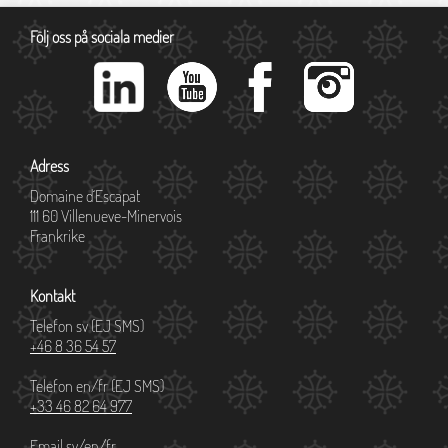
Följ oss på sociala medier
Adress
Domaine d´Escapat
111 60 Villenueve-Minervois
Frankrike
Kontakt
Telefon sv (EJ SMS)
+46 8 36 54 57
Telefon en/fr (EJ SMS)
+33 46 82 64 977
Email sv/en/fr