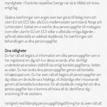
myndigheter i Frankrike respektive Sverige när så är tillåtet och krävs
enligt lag.
Sådana överföringar som anges ovan kan göras till bolag inom och
utom EU och EES (dvs. alla EU:s medlemsstater samt Island, Norge och
Lichtenstein). Oaktat om vi överför dina personuppgifter till mottagare
inom eller utanför EU och EES vidtar vi alltid alla rimliga åtgärder, i
syfte att säkerställa en adekvat skyddsnivå, för överföringen och
behandlingen av dina personuppgifter.
Dina rättigheter
Du har rätt att begära ut information om vilka personuppgifter som vi
har registrerat om dig och hur dessa används, efter skriftligt
undertecknad ansökan ställd till oss enligt kontaktuppgifterna i botten
av sidan. Du kan ändra dina personuppgifter genom att kontakta
info@escapat.com. Du har även rätt att begära att personuppgifter om
dig rättas om de skulle vara felaktiga, ofullständiga eller missvisande
genom att kontakta kundservice. För att skydda din integritet och dina
personuppgifter kan vi komma att kräva att du identifierar dig i
anslutning till vår assistans.
I enlighet med tillämplig personuppgiftslagstiftning har du även rätt att