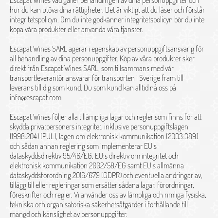
Escapat Wines vad gäller behandlingen av dina personuppgifter och
hur du kan utöva dina rättigheter. Det är viktigt att du läser och förstår
integritetspolicyn. Om du inte godkänner integritetspolicyn bör du inte
köpa våra produkter eller använda våra tjänster.
Escapat Wines SARL agerar i egenskap av personuppgiftsansvarig för
all behandling av dina personuppgifter. Köp av våra produkter sker
direkt från Escapat Wines SARL, som tillsammans med vår
transportleverantör ansvarar för transporten i Sverige fram till
leverans till dig som kund. Du som kund kan alltid nå oss på
info@escapat.com
Escapat Wines följer alla tillämpliga lagar och regler som finns för att
skydda privatpersoners integritet, inklusive personuppgiftslagen
(1998:204) (PUL), lagen om elektronisk kommunikation (2003:389)
och sådan annan reglering som implementerar EU:s
dataskyddsdirektiv 95/46/EG, EU:s direktiv om integritet och
elektronisk kommunikation 2002/58/EG samt EU:s allmänna
dataskyddsförordning 2016/679 (GDPR) och eventuella ändringar av,
tillägg till eller regleringar som ersätter sådana lagar, förordningar,
föreskrifter och regler. Vi använder oss av lämpliga och rimliga fysiska,
tekniska och organisatoriska säkerhetsåtgärder i förhållande till
mängd och känslighet av personuppgifter.