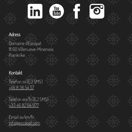
Adress
Domaine d´Escapat
111 60 Villenueve-Minervois
Frankrike
Kontakt
Telefon sv (EJ SMS)
+46 8 36 54 57
Telefon en/fr (EJ SMS)
+33 46 82 64 977
Email sv/en/fr
info@escapat.com