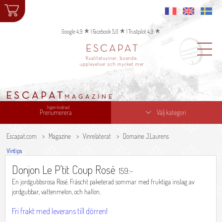
Google 4,9
|
Facebook 5,0
|
Trustpilot 4,9
ESCAPAT
Kvalitetsviner, boende,
upplevelser och mycket mer
ESCAPAT
MAGAZINE
Ingen kostnad
Prenumerera
Välj kategori
Escapat.com
Magazine
Vinrelaterat
Domaine J.Laurens