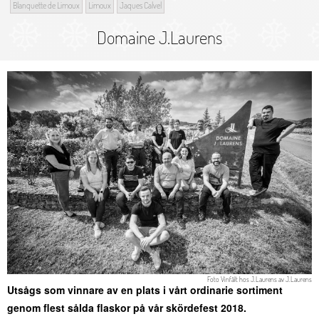
Blanquette de Limoux
Limoux
Jaques Calvel
Domaine J.Laurens
Foto
Vinfält hos J.Laurens
av
J.Laurens
Utsågs som vinnare av en plats i vårt ordinarie sortiment
genom flest sålda flaskor på vår skördefest 2018.