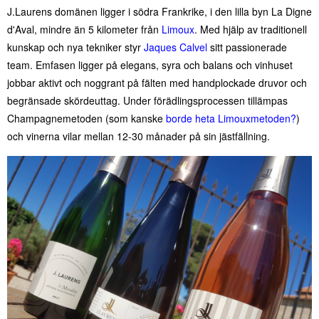
J.Laurens domänen ligger i södra Frankrike, i den lilla byn La Digne
d'Aval, mindre än 5 kilometer från
Limoux
. Med hjälp av traditionell
kunskap och nya tekniker styr
Jaques Calvel
sitt passionerade
team. Emfasen ligger på elegans, syra och balans och vinhuset
jobbar aktivt och noggrant på fälten med handplockade druvor och
begränsade skördeuttag. Under förädlingsprocessen tillämpas
Champagnemetoden (som kanske
borde heta Limouxmetoden?
)
och vinerna vilar mellan 12-30 månader på sin jästfällning.