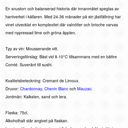
En snustorr och balanserad historia där innanmätet speglas av
hantverket i källaren. Med 24-36 månader på sin jästfällning har
vinet utvecklat en komplexitet där valnötter och brioche varvas
med nypressad lime och gröna äpplen.
Typ av vin: Mousserande vitt.
Serveringsförslag: Bäst vid 8-10°C tillsammans med en bättre
Comté. Suveränt till sushi.
Kvalitetsbeteckning: Cremant de Limoux.
Druvor:
Chardonnay
,
Chenin Blanc
och
Mauzac
.
Jordmån: Kalksten, sand och lera.
Flaska: 75cl.
Alkoholhalt står angivet på flaskan.