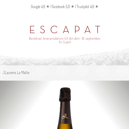
Google 4,9
|
Facebook 5,0
|
Trustpilot 4,9
ESCAPAT
Beräknat leveransdatum till din dörr:
16 september
.
Fri frakt!
J.Laurens La Matte