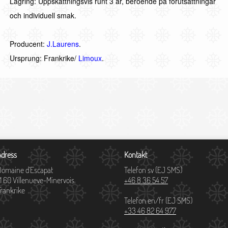
Lagring: Uppskattningsvis runt 3 år, beroende på förutsättningar
och individuell smak.
Producent:
J.Laurens
.
Ursprung: Frankrike/
Limoux
.
Adress
Kontakt
Domaine d´Escapat
Telefon sv (EJ SMS)
11 60 Villenueve-Minervois
+46 8 36 54 57
Frankrike
Telefon en/fr (EJ SMS)
+33 46 82 64 977