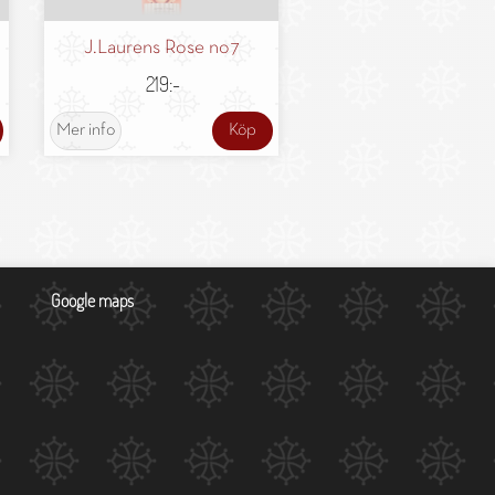
J.Laurens Rose no7
219:-
Mer info
Köp
Google maps