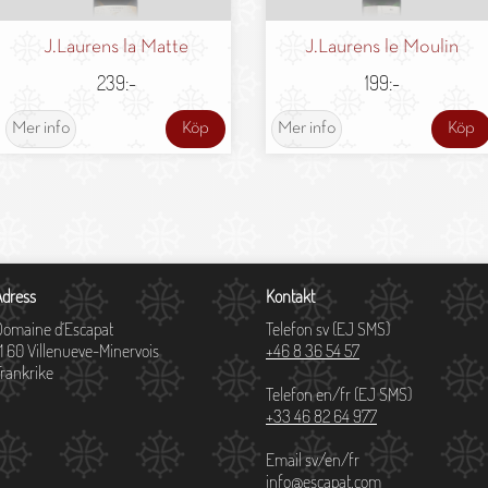
J.Laurens la Matte
J.Laurens le Moulin
239:-
199:-
Mer info
Köp
Mer info
Köp
Adress
Kontakt
Domaine d´Escapat
Telefon sv (EJ SMS)
11 60 Villenueve-Minervois
+46 8 36 54 57
Frankrike
Telefon en/fr (EJ SMS)
+33 46 82 64 977
Email sv/en/fr
info@escapat.com