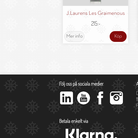
J.Laurens Les Graimenous
215:-
Mer info
Köp
Följ oss på sociala medier
1
Betala enkelt via