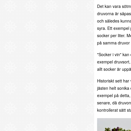
Det kan vara sötma
druvorna är såpass
och således kunna b
syra. Ett exempel 
socker per liter. M
på samma druvor s
"Socker i vin" kan 
exempel druvsort, 
allt socker är uppä
Historiskt sett ha
jästen helt sonika 
exempel på detta, 
senare, då druvorn
kontrollerat sätt 