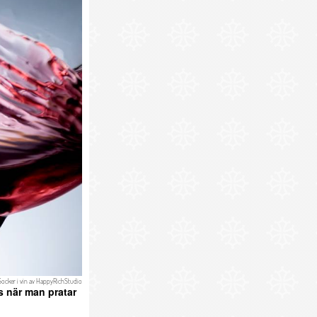
Socker i vin
av
HappyRichStudio
s när man pratar