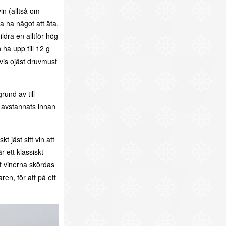
in (alltså om
a ha något att äta,
ildra en alltför hög
ha upp till 12 g
gtvis ojäst druvmust
rund av till
t avstannats innan
 jäst sitt vin att
r ett klassiskt
t vinerna skördas
en, för att på ett