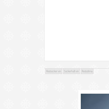
Restsocker vin
Sockerhalt vin
Restsötma