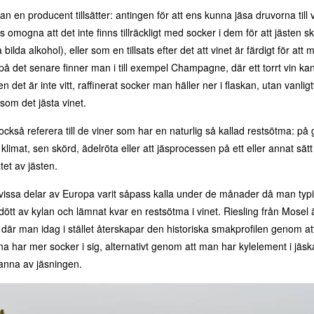
n en producent tillsätter: antingen för att ens kunna jäsa druvorna till v
 omogna att det inte finns tillräckligt med socker i dem för att jästen sk
ilda alkohol), eller som en tillsats efter det att vinet är färdigt för att m
på det senare finner man i till exempel Champagne, där ett torrt vin kan 
en det är inte vitt, raffinerat socker man häller ner i flaskan, utan vanli
om det jästa vinet.
också referera till de viner som har en naturlig så kallad restsötma: på g
klimat, sen skörd, ädelröta eller att jäsprocessen på ett eller annat sät
tet av jästen.
r vissa delar av Europa varit såpass kalla under de månader då man typiskt
dött av kylan och lämnat kvar en restsötma i vinet. Riesling från Mosel ä
där man idag i stället återskapar den historiska smakprofilen genom at
a har mer socker i sig, alternativt genom att man har kylelement i jäskar
stanna av jäsningen.