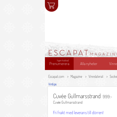
ESCAPAT
MAGAZIN
Ingen kostnad
Prenumerera
Alla nyheter
Vinre
Escapat.com
Magazine
Vinrelaterat
Socker