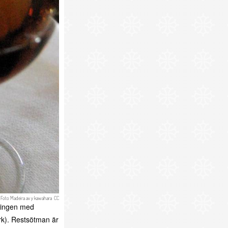
Foto
Madeira
av
y kawahara
CC
ningen med
erk). Restsötman är