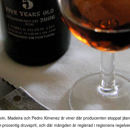
in, Madeira och Pedro Ximenez är viner där producenten stoppat jäs
70-procentig druvsprit, och där mängden är reglerad i regionens regelv