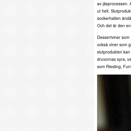
av jäsprocessen. A
ut helt. Slutprodu
sockerhalten ändå t
Och det är den en
Dessertviner som 
också viner som g
slutprodukten kan
druvornas syra, v
som Riesling, Fur