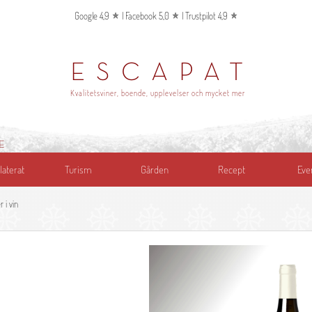
Google 4,9
|
Facebook 5,0
|
Trustpilot 4,9
ESCAPAT
Kvalitetsviner, boende, upplevelser och mycket mer
E
laterat
Turism
Gården
Recept
Eve
 i vin