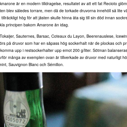
marone är en modern tilldragelse, resultatet av att ett fat Recioto glö
kten blev således torrare, men då de torkade druvorna innehöll så lite v
illräckligt hög för att jästen skulle hinna äta sig till sin död innan sockre
kla principen bakom Amarone än idag.
Tokaijer, Sauternes, Barsac, Coteaux du Layon, Beerenauslese, Icewin
örs på druvor som har en såpass hög sockerhalt när de plockas och pr
 komma upp i restsockerhalter upp emot 200 g/liter. Sötman balansera
arför många av exemplen ovan är tillverkade av druvor med naturligt hö
mint, Sauvignon Blanc och Sémillon.