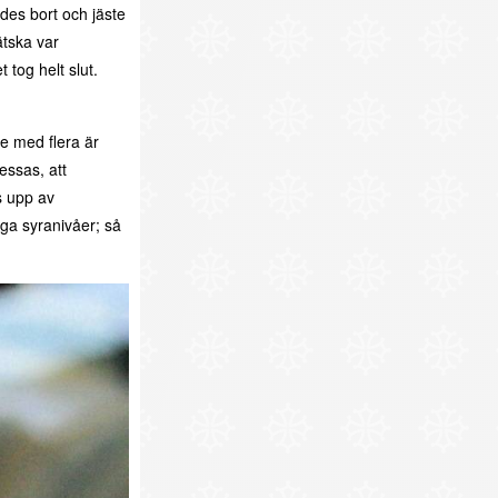
mdes bort och jäste
ätska var
t tog helt slut.
e med flera är
essas, att
s upp av
ga syranivåer; så