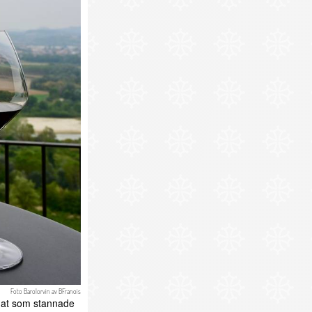
Foto
Barolorvin
av
BFranois
limat som stannade