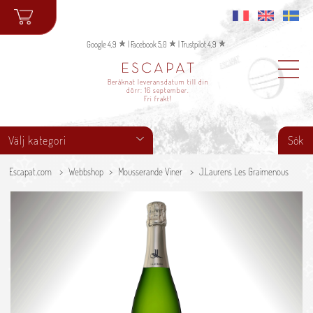
Google 4,9
|
Facebook 5,0
|
Trustpilot 4,9
ESCAPAT
Beräknat leveransdatum till din
dörr:
16 september
.
Fri frakt!
Välj kategori
Sök
Escapat.com
Webbshop
Mousserande Viner
J.Laurens Les Graimenous